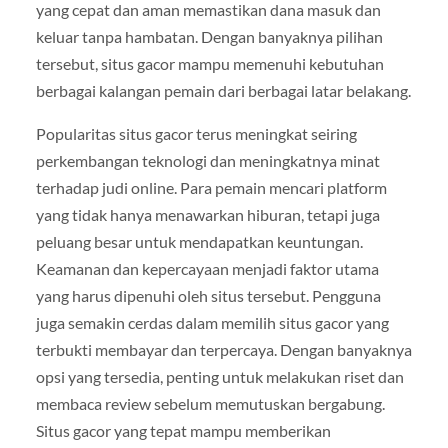
yang cepat dan aman memastikan dana masuk dan
keluar tanpa hambatan. Dengan banyaknya pilihan
tersebut, situs gacor mampu memenuhi kebutuhan
berbagai kalangan pemain dari berbagai latar belakang.
Popularitas situs gacor terus meningkat seiring
perkembangan teknologi dan meningkatnya minat
terhadap judi online. Para pemain mencari platform
yang tidak hanya menawarkan hiburan, tetapi juga
peluang besar untuk mendapatkan keuntungan.
Keamanan dan kepercayaan menjadi faktor utama
yang harus dipenuhi oleh situs tersebut. Pengguna
juga semakin cerdas dalam memilih situs gacor yang
terbukti membayar dan terpercaya. Dengan banyaknya
opsi yang tersedia, penting untuk melakukan riset dan
membaca review sebelum memutuskan bergabung.
Situs gacor yang tepat mampu memberikan