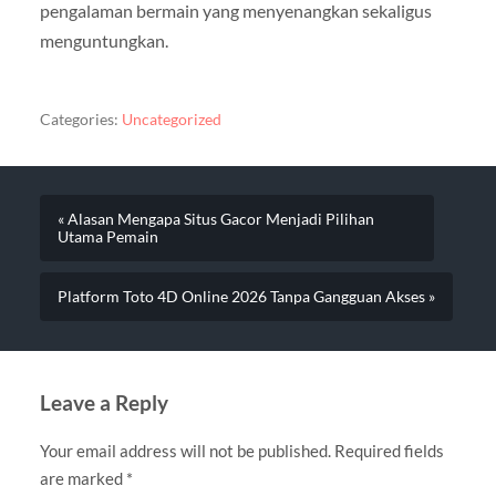
pengalaman bermain yang menyenangkan sekaligus
menguntungkan.
Categories:
Uncategorized
« Alasan Mengapa Situs Gacor Menjadi Pilihan
Utama Pemain
Platform Toto 4D Online 2026 Tanpa Gangguan Akses »
Leave a Reply
Your email address will not be published.
Required fields
are marked
*