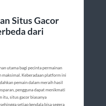
n Situs Gacor
rbeda dari
lihan utama bagi pecinta permainan
n maksimal. Keberadaan platform ini
dahkan pemain dalam meraih hasil
ansparan, pengguna dapat menikmati
itu, situs gacor biasanya
ehingga setiap kendala bisa segera