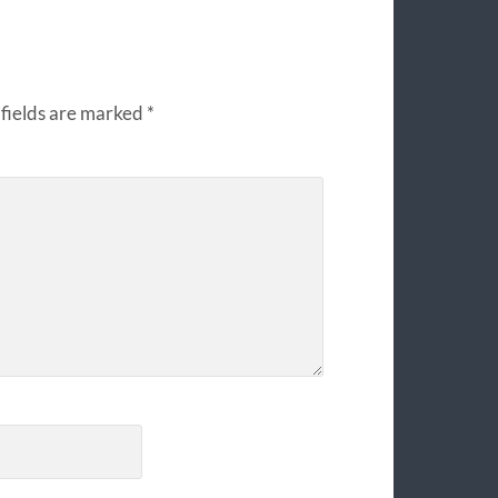
fields are marked
*