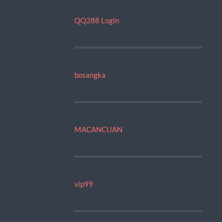
QQ288 Login
bosangka
MACANCUAN
vip99