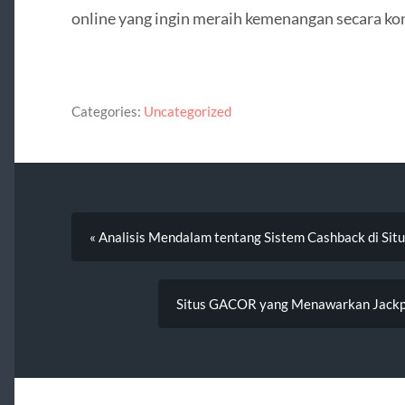
online yang ingin meraih kemenangan secara ko
Categories:
Uncategorized
« Analisis Mendalam tentang Sistem Cashback di Sit
Situs GACOR yang Menawarkan Jackpo