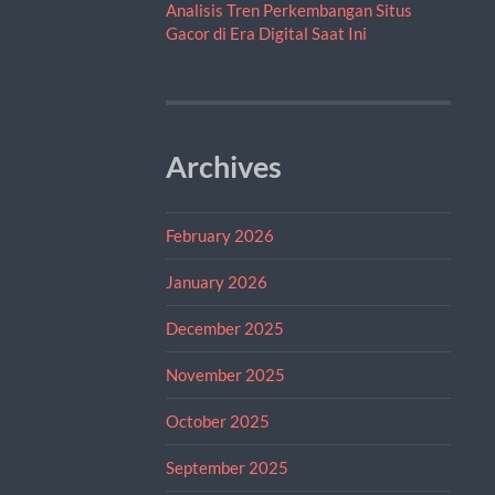
Analisis Tren Perkembangan Situs
Gacor di Era Digital Saat Ini
Archives
February 2026
January 2026
December 2025
November 2025
October 2025
September 2025