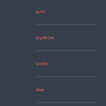
qq101
QQ288 Slot
QQ188
สล็อต