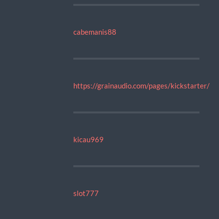
cabemanis88
https://grainaudio.com/pages/kickstarter/
kicau969
slot777