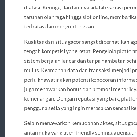
diatasi. Keunggulan lainnya adalah variasi perm
taruhan olahraga hingga slot online, memberik
terbatas dan menguntungkan.
Kualitas dari situs gacor sangat diperhatikan ag
tengah kompetisi yang ketat. Pengelola platfo
sistem berjalan lancar dan tanpa hambatan seh
mulus. Keamanan data dan transaksi menjadi pr
perlu khawatir akan potensi kebocoran informasi
juga menawarkan bonus dan promosi menarik 
kemenangan. Dengan reputasi yang baik, platfo
pengguna setia yang ingin merasakan sensasi k
Selain menawarkan kemudahan akses, situs gac
antarmuka yang user-friendly sehingga penggun