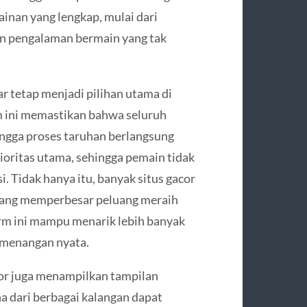
ainan yang lengkap, mulai dari
an pengalaman bermain yang tak
ar tetap menjadi pilihan utama di
rm ini memastikan bahwa seluruh
ingga proses taruhan berlangsung
ioritas utama, sehingga pemain tidak
. Tidak hanya itu, banyak situs gacor
yang memperbesar peluang meraih
rm ini mampu menarik lebih banyak
emenangan nyata.
or juga menampilkan tampilan
a dari berbagai kalangan dapat