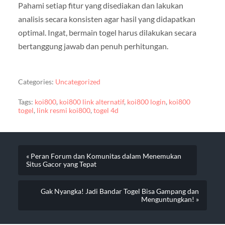
Pahami setiap fitur yang disediakan dan lakukan
analisis secara konsisten agar hasil yang didapatkan
optimal. Ingat, bermain togel harus dilakukan secara
bertanggung jawab dan penuh perhitungan.
Categories:
Uncategorized
Tags:
koi800
,
koi800 link alternatif
,
koi800 login
,
koi800
togel
,
link resmi koi800
,
togel 4d
« Peran Forum dan Komunitas dalam Menemukan
Situs Gacor yang Tepat
Gak Nyangka! Jadi Bandar Togel Bisa Gampang dan
Menguntungkan! »