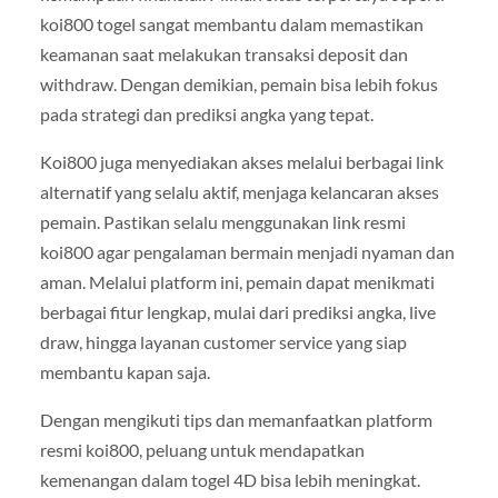
koi800 togel sangat membantu dalam memastikan
keamanan saat melakukan transaksi deposit dan
withdraw. Dengan demikian, pemain bisa lebih fokus
pada strategi dan prediksi angka yang tepat.
Koi800 juga menyediakan akses melalui berbagai link
alternatif yang selalu aktif, menjaga kelancaran akses
pemain. Pastikan selalu menggunakan link resmi
koi800 agar pengalaman bermain menjadi nyaman dan
aman. Melalui platform ini, pemain dapat menikmati
berbagai fitur lengkap, mulai dari prediksi angka, live
draw, hingga layanan customer service yang siap
membantu kapan saja.
Dengan mengikuti tips dan memanfaatkan platform
resmi koi800, peluang untuk mendapatkan
kemenangan dalam togel 4D bisa lebih meningkat.